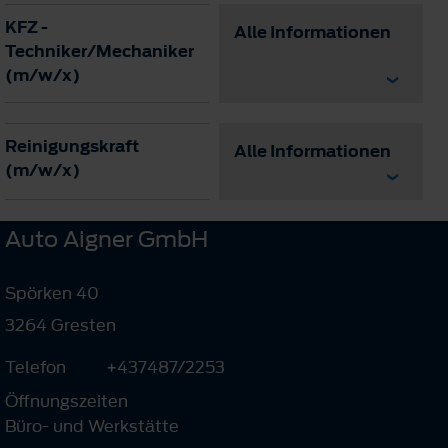
KFZ -
Alle Informationen
Techniker/Mechaniker
(m/w/x)
Reinigungskraft
Alle Informationen
(m/w/x)
Auto Aigner GmbH
Spörken 40
3264 Gresten
Telefon
+437487/2253
Öffnungszeiten
Büro- und Werkstätte